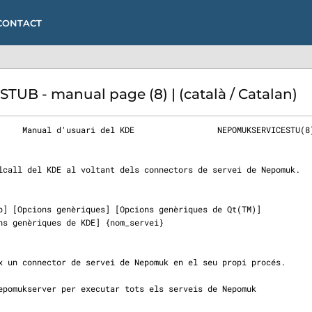
CONTACT
B - manual page (8) | (català / Catalan)
     Manual d'usuari del KDE                 NEPOMUKSERVICESTU(8)