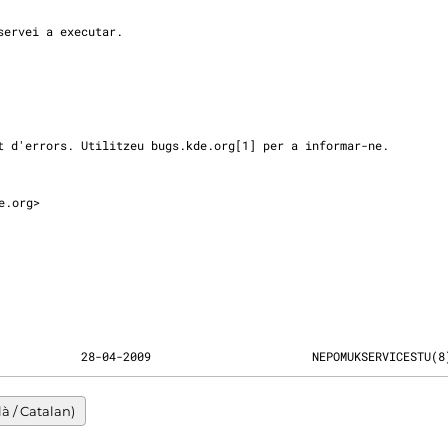
e.org>

            28-04-2009                       NEPOMUKSERVICESTU(8
à / Catalan)