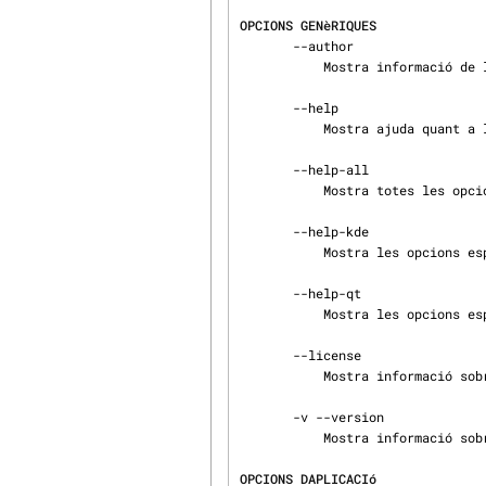
OPCIONS GENèRIQUES
       --author

           Mostra informació de l'autor.

       --help

           Mostra ajuda quant a les opcions.

       --help-all

           Mostra totes les opcions.

       --help-kde

           Mostra les opcions específiques de KDE.

       --help-qt

           Mostra les opcions específiques de Qt(TM).

       --license

           Mostra informació sobre la llicència.

       -v --version

           Mostra informació sobre la versió.

OPCIONS DAPLICACIó