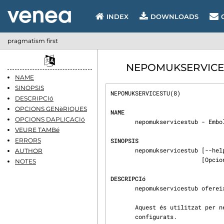
INDEX
DOWNLOADS
pragmatism first
NEPOMUKSERVICESTU
NAME
SINOPSIS
NEPOMUKSERVICESTU(8)            
DESCRIPCIó
OPCIONS GENèRIQUES
NAME
OPCIONS DAPLICACIó
       nepomukservicestub - Embolcall del KDE al voltant dels connectors de servei de Nepomuk.

VEURE TAMBé
ERRORS
SINOPSIS
       nepomukservicestub [--help] [Opcions genèriques] [Opcions genèriques de Qt(TM)]

AUTHOR
                          [Opcions genèriques de KDE] {nom_servei}

NOTES
DESCRIPCIó
       nepomukservicestub ofereix un connector de servei de Nepomuk en el seu propi procés.

       Aquest és utilitzat per nepomukserver per executar tots els serveis de Nepomuk

       configurats.
