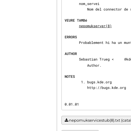
       nom_servei

           Nom del connector de servei a executar.

VEURE TAMBé
nepomukserver(8)
ERRORS
       Probablement hi ha un munt d'errors. Utilitzeu bugs.kde.org[1] per a informar-ne.

AUTHOR
       Sebastian Trueg <
@kd
           Author.

NOTES
        1. bugs.kde.org

           http://bugs.kde.org
0.01.01                         
nepomukservicestub(8).txt (catal