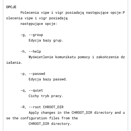
OPCJE
       Polecenia vipw i vigr posiadają następujące opcje:P
olecenia vipw i vigr posiadają

       następujące opcje:

       -g, --group

           Edycja bazy grup.

       -h, --help

           Wyświetlenie komunikatu pomocy i zakończenie dz
iałania.

       -p, --passwd

           Edycja bazy passwd.

       -q, --quiet

           Cichy tryb pracy.

       -R, --root CHROOT_DIR

           Apply changes in the CHROOT_DIR directory and u
se the configuration files from the

           CHROOT_DIR directory.
