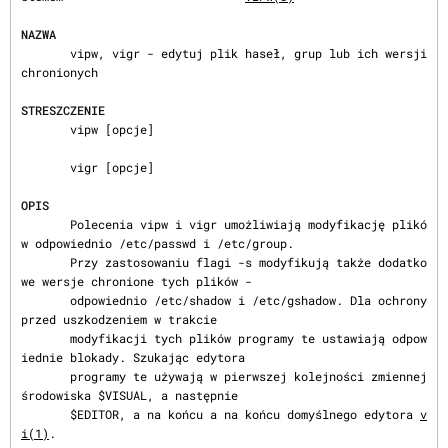
NAZWA
       vipw, vigr - edytuj plik haseł, grup lub ich wersji 
chronionych

STRESZCZENIE
       vipw [opcje]

       vigr [opcje]

OPIS
       Polecenia vipw i vigr umożliwiają modyfikację plikó
w odpowiednio /etc/passwd i /etc/group.

       Przy zastosowaniu flagi -s modyfikują także dodatko
we wersje chronione tych plików -

       odpowiednio /etc/shadow i /etc/gshadow. Dla ochrony 
przed uszkodzeniem w trakcie

       modyfikacji tych plików programy te ustawiają odpow
iednie blokady. Szukając edytora

       programy te używają w pierwszej kolejności zmiennej 
środowiska $VISUAL, a następnie

       $EDITOR, a na końcu a na końcu domyślnego edytora 
v
i(1)
.
