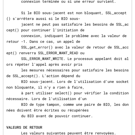
       connexion terminée ou si une erreur survient.

       Si le BIO sous-jacent est non bloquant, SSL_accept
() s'arrêtera aussi si le BIO sous-

       jacent ne peut pas satisfaire les besoins de SSL_ac
cept() pour continuer l'initiation de

       connexion, indiquant le problème avec la valeur de 
retour -1. Dans ce cas, un appel de

       SSL_get_error() avec la valeur de retour de SSL_acc
ept() renverra SSL_ERROR_WANT_READ ou

       SSL_ERROR_WANT_WRITE. Le processus appelant doit al
ors répéter l'appel après avoir pris

       les mesures nécessaires pour satisfaire les besoins 
de SSL_accept(). L'action dépend du

       BIO sous-jacent. Lors de l'utilisation d'une socket 
non bloquante, il n'y a rien à faire,

       à part utiliser select() pour vérifier la condition 
nécessaire. Lors de l'utilisation d'un

       BIO de type tampon, comme une paire de BIO, les don
nées doivent être écrites ou récupérées

       du BIO avant de pouvoir continuer.

VALEURS DE RETOUR
       Les valeurs suivantes peuvent être renvoyées.
