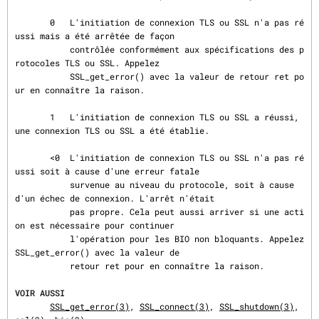
       0   L'initiation de connexion TLS ou SSL n'a pas ré
ussi mais a été arrêtée de façon

           contrôlée conformément aux spécifications des p
rotocoles TLS ou SSL. Appelez

           SSL_get_error() avec la valeur de retour ret po
ur en connaître la raison.

       1   L'initiation de connexion TLS ou SSL a réussi, 
une connexion TLS ou SSL a été établie.

       <0  L'initiation de connexion TLS ou SSL n'a pas ré
ussi soit à cause d'une erreur fatale

           survenue au niveau du protocole, soit à cause 
d'un échec de connexion. L'arrêt n'était

           pas propre. Cela peut aussi arriver si une acti
on est nécessaire pour continuer

           l'opération pour les BIO non bloquants. Appelez 
SSL_get_error() avec la valeur de

           retour ret pour en connaître la raison.

VOIR AUSSI
SSL_get_error(3)
, 
SSL_connect(3)
, 
SSL_shutdown(3)
, 