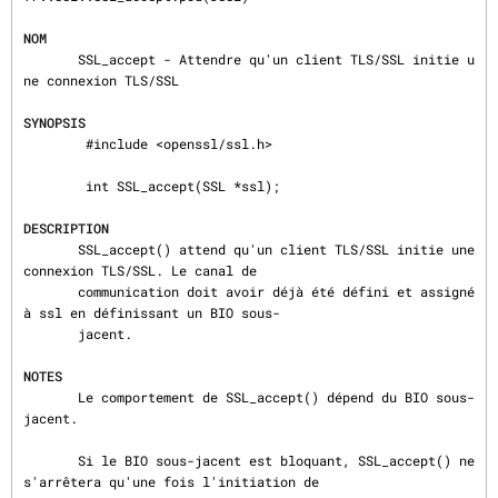
NOM
       SSL_accept - Attendre qu'un client TLS/SSL initie u
ne connexion TLS/SSL

SYNOPSIS
        #include <openssl/ssl.h>

        int SSL_accept(SSL *ssl);

DESCRIPTION
       SSL_accept() attend qu'un client TLS/SSL initie une 
connexion TLS/SSL. Le canal de

       communication doit avoir déjà été défini et assigné 
à ssl en définissant un BIO sous-

       jacent.

NOTES
       Le comportement de SSL_accept() dépend du BIO sous-
jacent.

       Si le BIO sous-jacent est bloquant, SSL_accept() ne 
s'arrêtera qu'une fois l'initiation de
