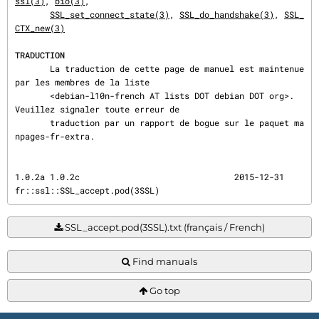
ssl(3)
, 
bio(3)
,

SSL_set_connect_state(3)
, 
SSL_do_handshake(3)
, 
SSL_
CTX_new(3)
TRADUCTION
       La traduction de cette page de manuel est maintenue 
par les membres de la liste

       <debian-l10n-french AT lists DOT debian DOT org>.  
Veuillez signaler toute erreur de

       traduction par un rapport de bogue sur le paquet ma
npages-fr-extra.
1.0.2a 1.0.2c                               2015-12-31              
fr::ssl::SSL_accept.pod(3SSL)
SSL_accept.pod(3SSL).txt (français / French)
Find manuals
Go top