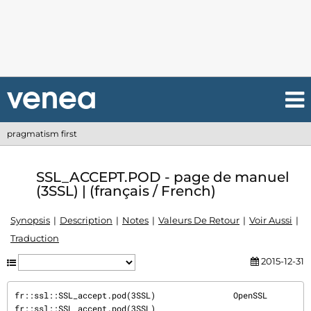
pragmatism first
SSL_ACCEPT.POD - page de manuel
(3SSL) | (français / French)
Synopsis
Description
Notes
Valeurs De Retour
Voir Aussi
Traduction
2015-12-31
fr::ssl::SSL_accept.pod(3SSL)                OpenSSL                
fr::ssl::SSL_accept.pod(3SSL)
