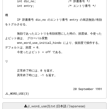
       int dic_no;                   /* 辞書番号 */

       int entry;                    /* エントリ番号 */

機
       IP 辞書番号 dic_no のエントリ番号 entry の単語無効/有効
をトグルさせる。

       無効であったエントリを有効状態にした時の、頻度値、今使った
よビット値は、 グローバル変数

       wnn_word_use_initial_hindo により、仮頻度で操作する。 
デフォルトは、頻度 = 0、

       今使ったよビット = off である。

リ
       正常終了時には、0 を返す。

       異常終了時には、-1 を返す。
                                        20 September 1991                          
JL_WORD_USE(3)
jl_word_use(3).txt (日本語 / Japanese)