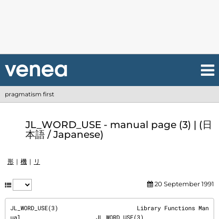
pragmatism first
JL_WORD_USE - manual page (3) | (日
本語 / Japanese)
形
機
リ
20 September 1991
JL_WORD_USE(3)                       Library Functions Man
ual                      JL_WORD_USE(3)
