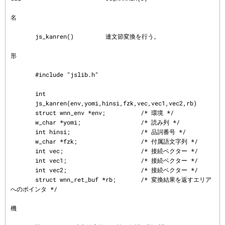
名
       js_kanren()         連文節変換を行う。

形
       #include "jslib.h"

       int

       js_kanren(env,yomi,hinsi,fzk,vec,vec1,vec2,rb)

       struct wnn_env *env;          /* 環境 */

       w_char *yomi;                 /* 読み列 */

       int hinsi;                    /* 品詞番号 */

       w_char *fzk;                  /* 付属語文字列 */

       int vec;                      /* 接続ベクター */

       int vec1;                     /* 接続ベクター */

       int vec2;                     /* 接続ベクター */

       struct wnn_ret_buf *rb;       /* 変換結果を返すエリア
へのポインタ */

機