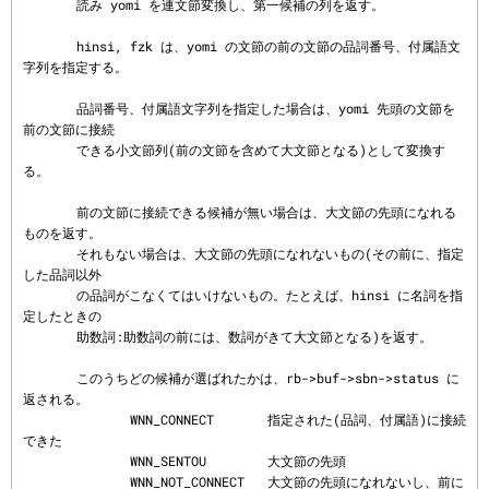
       読み yomi を連文節変換し、第一候補の列を返す。

       hinsi, fzk は、yomi の文節の前の文節の品詞番号、付属語文
字列を指定する。

       品詞番号、付属語文字列を指定した場合は、yomi 先頭の文節を
前の文節に接続

       できる小文節列(前の文節を含めて大文節となる)として変換す
る。

       前の文節に接続できる候補が無い場合は、大文節の先頭になれる
ものを返す。

       それもない場合は、大文節の先頭になれないもの(その前に、指定
した品詞以外

       の品詞がこなくてはいけないもの。たとえば、hinsi に名詞を指
定したときの

       助数詞:助数詞の前には、数詞がきて大文節となる)を返す。

       このうちどの候補が選ばれたかは、rb->buf->sbn->status に
返される。

              WNN_CONNECT       指定された(品詞、付属語)に接続
できた

              WNN_SENTOU        大文節の先頭

              WNN_NOT_CONNECT   大文節の先頭になれないし、前に