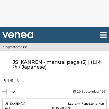
pragmatism first
JS_KANREN - manual page (3) | (日本
語 / Japanese)
形
機
リ
20 September 1991
JS_KANREN(3)                         Library Functions Man
ual                        JS_KANREN(3)
