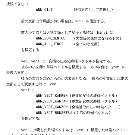
接続できない

              WNN_GIJI          疑似文節として変換した

       前の文節に付属語が無い場合は、NULL を指定する。

       前の小文節とは大別文節として変換する時は、hinsi に、

              WNN_BUN_SENTOU    (大文節の先頭になれるもの)

              WNN_ALL_HINSI     (全ての小文節)

       を指定する。

       vec、vec1 は、変換のための終端ベクトルを指定する。

       後ろの小文節の前端ベクトルを指定する。その場合は、yomi の
最後の文節に

       後ろの文節を含めたものが大文節となる。 後ろの小文節とは別大
文節として変換する時は、vec、

       vec1 に、

              WNN_VECT_KANREN (連文節変換の終端ベクトル)

              WNN_VECT_KANTAN (単文節変換の終端ベクトル)

              WNN_VECT_KANZEN (全候補取出しの終端ベクトル)

              WNN_VECT_BUNSETSU (文節の終端ベクトル)

       を指定する。

       vec に指定した終端ベクトルは、vec1 に指定した終端ベクトル