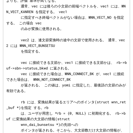
よりも、評価 基準が高くなる。

       通常、vec には後ろの小文節の前端ベクトルを、vec1 には、WN
N_VECT_KANREN を指定する。 vec1

       に指定すべき終端ベクトルがない場合は、WNN_VECT_NO を指定
する。 この場合 vec

       のみが変換に使用される。

       vec2 は、連文節変換時の途中の文節で使用される。 通常、vec
2 には WNN_VECT_BUNSETSU

       を指定する。

       vec に接続できる文節か、vec1 に接続できる文節かは、 rb->b
uf->sbn->status_bkwd に返される。

       vec に接続できた場合は、WNN_CONNECT_BK が、vec1 に接続
できた場合は、 WNN_NOT_CONNECT_BK

       が返される。 この値は、yomi に指定した、最後語の文節のみが
有効である。

       rb には、変換結果が返るエリアへのポインタ(struct wnn_ret
_buf *)を指定 する。rb

       は、ユーザが用意し *rb = {0, NULL} に初期化する。 rb->b
uf に変換結果の大文節の情報(struct

       wnn_dai_bunsetsu *)の先頭への

       ポインタが返される。そこから、大文節数だけ大文節の情報が、