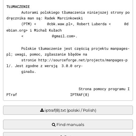
TŁUMACZENIE
       Autorami polskiego tłumaczenia niniejszej strony po
dręcznika man są: Radek Marcinkowski

       (PTM) <
@cbk.waw.pl>, Robert Luberda <
@d
ebian.org> i Michał Kułach

       <
@gmail.com>.

       Polskie tłumaczenie jest częścią projektu manpages-
pl; uwagi, pomoc, zgłaszanie błędów na

       stronie http://sourceforge.net/projects/manpages-p
l/. Jest zgodne z wersją  3.0.0 ory‐

       ginału.
                                  Strona pomocy programu I
PTraf                         IPTRAF(8)
iptraf(8).txt (polski / Polish)
Find manuals