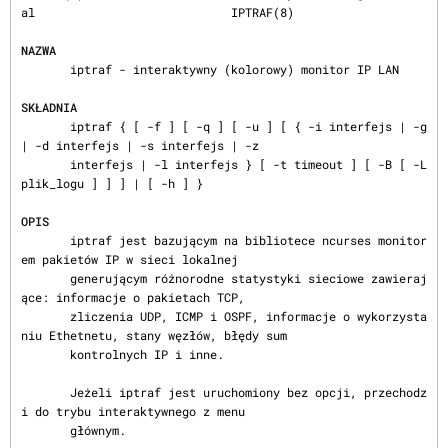
al                            IPTRAF(8)

NAZWA
       iptraf - interaktywny (kolorowy) monitor IP LAN

SKŁADNIA
       iptraf { [ -f ] [ -q ] [ -u ] [ { -i interfejs | -g 
| -d interfejs | -s interfejs | -z

       interfejs | -l interfejs } [ -t timeout ] [ -B [ -L 
plik_logu ] ] ] | [ -h ] }

OPIS
       iptraf jest bazującym na bibliotece ncurses monitor
em pakietów IP w sieci lokalnej

       generującym różnorodne statystyki sieciowe zawieraj
ące: informacje o pakietach TCP,

       zliczenia UDP, ICMP i OSPF, informacje o wykorzysta
niu Ethetnetu, stany węzłów, błędy sum

       kontrolnych IP i inne.

       Jeżeli iptraf jest uruchomiony bez opcji, przechodz
i do trybu interaktywnego z menu

       głównym.
