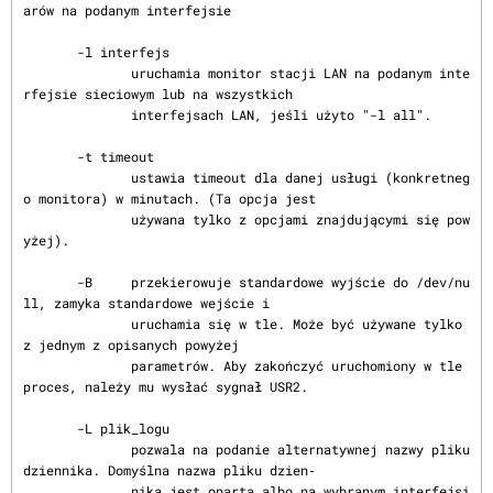
arów na podanym interfejsie

       -l interfejs

              uruchamia monitor stacji LAN na podanym inte
rfejsie sieciowym lub na wszystkich

              interfejsach LAN, jeśli użyto "-l all".

       -t timeout

              ustawia timeout dla danej usługi (konkretneg
o monitora) w minutach. (Ta opcja jest

              używana tylko z opcjami znajdującymi się pow
yżej).

       -B     przekierowuje standardowe wyjście do /dev/nu
ll, zamyka standardowe wejście i

              uruchamia się w tle. Może być używane tylko 
z jednym z opisanych powyżej

              parametrów. Aby zakończyć uruchomiony w tle 
proces, należy mu wysłać sygnał USR2.

       -L plik_logu

              pozwala na podanie alternatywnej nazwy pliku 
dziennika. Domyślna nazwa pliku dzien‐

              nika jest oparta albo na wybranym interfejsi