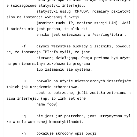
e (szczegółowe statystyki interfejsu,

              statystyki usług TCP/UDP, rozmiary pakietów) 
albo na instancji wybranej funkcji

              (monitor ruchu IP, monitor stacji LAN). Jeśl
i ścieżka nie jest podana, to plik dzi‐

              ennika jest umieszczany w /var/log/iptraf.

       -f     czyści wszystkie blokady i liczniki, powoduj
ąc, że instancja IPTrafa myśli, że jest

              pierwszą działającą. Opcja powinna być używa
na po nienormalnym zakończeniu programu

              lub załamaniu się systemu.

       -u     pozwala na użycie niewspieranych interfejsów 
takich jak urządzenia ethernetowe.

              Jest to potrzebne, jeśli została zmieniona n
azwa interfejsu (np. ip link set eth0

              name foo0).

       -q     nie jest już potrzebna, jest utrzymywana tyl
ko w celu wstecznej kompatybilności.

       -h     pokazuje skrócony opis opcji
