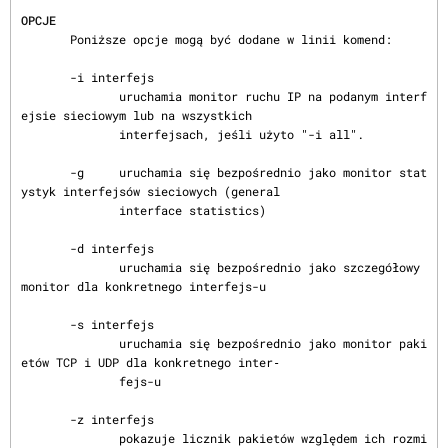
OPCJE
       Poniższe opcje mogą być dodane w linii komend:

       -i interfejs

              uruchamia monitor ruchu IP na podanym interf
ejsie sieciowym lub na wszystkich

              interfejsach, jeśli użyto "-i all".

       -g     uruchamia się bezpośrednio jako monitor stat
ystyk interfejsów sieciowych (general

              interface statistics)

       -d interfejs

              uruchamia się bezpośrednio jako szczegółowy 
monitor dla konkretnego interfejs-u

       -s interfejs

              uruchamia się bezpośrednio jako monitor paki
etów TCP i UDP dla konkretnego inter‐

              fejs-u

       -z interfejs

              pokazuje licznik pakietów względem ich rozmi