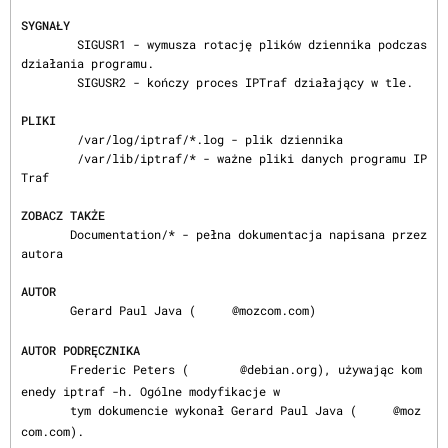
SYGNAŁY
        SIGUSR1 - wymusza rotację plików dziennika podczas 
działania programu.

        SIGUSR2 - kończy proces IPTraf działający w tle.

PLIKI
        /var/log/iptraf/*.log - plik dziennika

        /var/lib/iptraf/* - ważne pliki danych programu IP
Traf

ZOBACZ TAKŻE
       Documentation/* - pełna dokumentacja napisana przez 
autora

AUTOR
       Gerard Paul Java (
@mozcom.com)

AUTOR PODRĘCZNIKA
       Frederic Peters (
@debian.org), używając kom
enedy iptraf -h. Ogólne modyfikacje w

       tym dokumencie wykonał Gerard Paul Java (
@moz
com.com).
