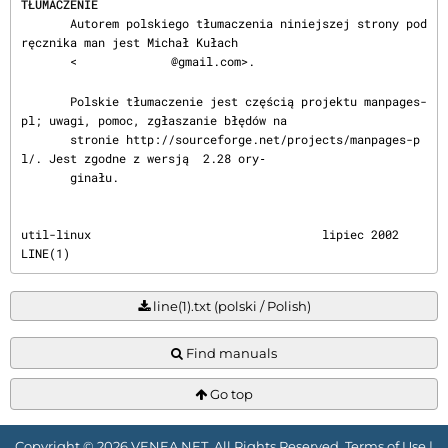
TŁUMACZENIE
       Autorem polskiego tłumaczenia niniejszej strony pod
ręcznika man jest Michał Kułach

       <
@gmail.com>.

       Polskie tłumaczenie jest częścią projektu manpages-
pl; uwagi, pomoc, zgłaszanie błędów na

       stronie http://sourceforge.net/projects/manpages-p
l/. Jest zgodne z wersją  2.28 ory‐

       ginału.
util-linux                                 lipiec 2002                                    
LINE(1)
line(1).txt (polski / Polish)
Find manuals
Go top
Copyright © 2026 VENEA.NET. All Rights Reserved.
Terms of Use
|