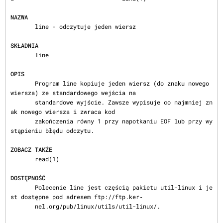
NAZWA
       line - odczytuje jeden wiersz

SKŁADNIA
       line

OPIS
       Program line kopiuje jeden wiersz (do znaku nowego 
wiersza) ze standardowego wejścia na

       standardowe wyjście. Zawsze wypisuje co najmniej zn
ak nowego wiersza i zwraca kod

       zakończenia równy 1 przy napotkaniu EOF lub przy wy
stąpieniu błędu odczytu.

ZOBACZ TAKŻE
       read(1)

DOSTĘPNOŚĆ
       Polecenie line jest częścią pakietu util-linux i je
st dostępne pod adresem ftp://ftp.ker‐

       nel.org/pub/linux/utils/util-linux/.
