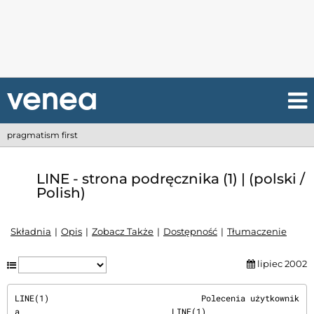
pragmatism first
LINE - strona podręcznika (1) | (polski /
Polish)
Składnia
Opis
Zobacz Także
Dostępność
Tłumaczenie
lipiec 2002
LINE(1)                               Polecenia użytkownik
a                               LINE(1)
