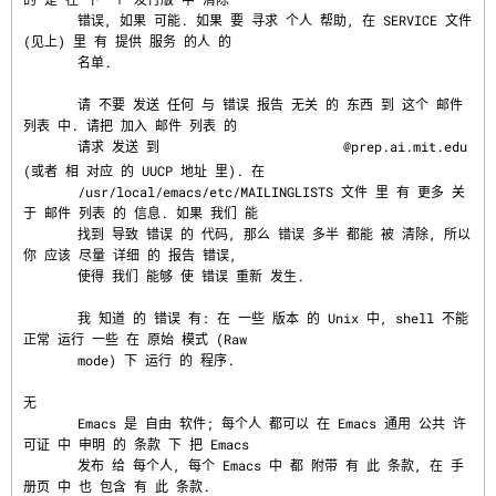
       错误, 如果 可能. 如果 要 寻求 个人 帮助, 在 SERVICE 文件 
(见上) 里 有 提供 服务 的人 的

       名单.

       请 不要 发送 任何 与 错误 报告 无关 的 东西 到 这个 邮件 
列表 中. 请把 加入 邮件 列表 的

       请求 发送 到 
@prep.ai.mit.edu 
(或者 相 对应 的 UUCP 地址 里). 在

       /usr/local/emacs/etc/MAILINGLISTS 文件 里 有 更多 关
于 邮件 列表 的 信息. 如果 我们 能

       找到 导致 错误 的 代码, 那么 错误 多半 都能 被 清除, 所以 
你 应该 尽量 详细 的 报告 错误,

       使得 我们 能够 使 错误 重新 发生.

       我 知道 的 错误 有: 在 一些 版本 的 Unix 中, shell 不能 
正常 运行 一些 在 原始 模式 (Raw

       mode) 下 运行 的 程序.

无
       Emacs 是 自由 软件; 每个人 都可以 在 Emacs 通用 公共 许
可证 中 申明 的 条款 下 把 Emacs

       发布 给 每个人, 每个 Emacs 中 都 附带 有 此 条款, 在 手
册页 中 也 包含 有 此 条款.
