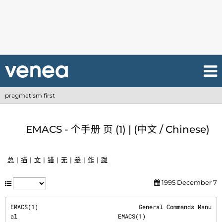
pragmatism first
EMACS - 个手册 页 (1) | (中文 / Chinese)
总
描
文
错
无
参
作
跋
1995 December 7
EMACS(1)                             General Commands Manu
al                             EMACS(1)
