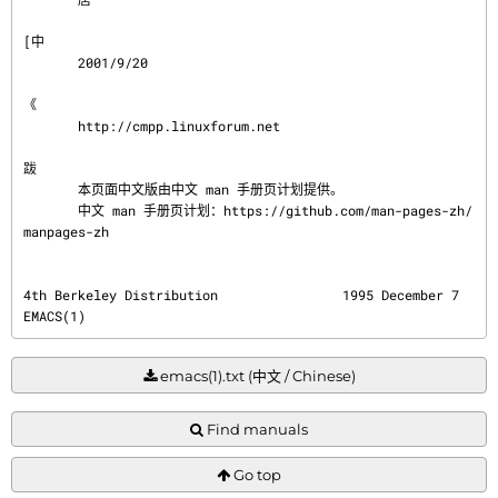
[中

       2001/9/20

《

       http://cmpp.linuxforum.net

跋
       本页面中文版由中文 man 手册页计划提供。

       中文 man 手册页计划：https://github.com/man-pages-zh/
manpages-zh
4th Berkeley Distribution                1995 December 7                                 
EMACS(1)
emacs(1).txt (中文 / Chinese)
Find manuals
Go top