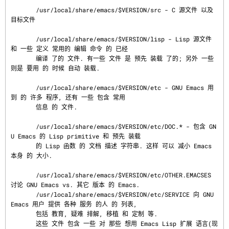
       /usr/local/share/emacs/$VERSION/src - C 源文件 以及 
目标文件

       /usr/local/share/emacs/$VERSION/lisp - Lisp 源文件 
和 一些 定义 常用的 编辑 命令 的 已经

       编译 了的 文件. 有一些 文件 是 预先 装载 了的; 另外 一些 
则是 要用 的 时候 自动 装载.

       /usr/local/share/emacs/$VERSION/etc - GNU Emacs 用
到 的 许多 程序, 还有 一些 包含 常用

       信息 的 文件.

       /usr/local/share/emacs/$VERSION/etc/DOC.* - 包含 GN
U Emacs 的 Lisp primitive 和 预先 装载

       的 Lisp 函数 的 文档 描述 字符串. 这样 可以 减小 Emacs 
本身 的 大小.

       /usr/local/share/emacs/$VERSION/etc/OTHER.EMACSES 
讨论 GNU Emacs vs. 其它 版本 的 Emacs.

       /usr/local/share/emacs/$VERSION/etc/SERVICE 向 GNU 
Emacs 用户 提供 各种 服务 的人 的 列表,

       包括 教育, 疑难 排解, 移植 和 定制 等.

       这些 文件 包含 一些 对 那些 想用 Emacs Lisp 扩展 语言(现