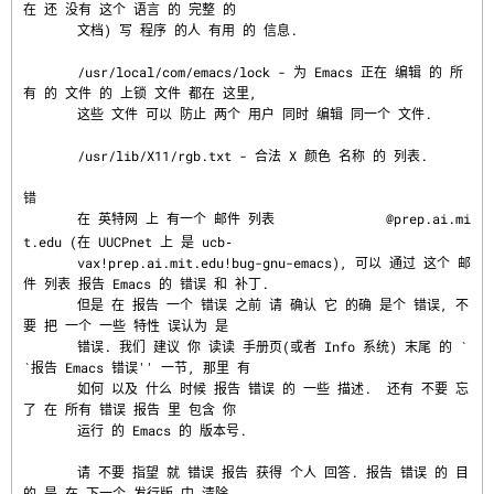
在 还 没有 这个 语言 的 完整 的

       文档) 写 程序 的人 有用 的 信息.

       /usr/local/com/emacs/lock - 为 Emacs 正在 编辑 的 所
有 的 文件 的 上锁 文件 都在 这里,

       这些 文件 可以 防止 两个 用户 同时 编辑 同一个 文件.

       /usr/lib/X11/rgb.txt - 合法 X 颜色 名称 的 列表.

错
       在 英特网 上 有一个 邮件 列表 
@prep.ai.mi
t.edu (在 UUCPnet 上 是 ucb‐

       vax!prep.ai.mit.edu!bug-gnu-emacs), 可以 通过 这个 邮
件 列表 报告 Emacs 的 错误 和 补丁.

       但是 在 报告 一个 错误 之前 请 确认 它 的确 是个 错误, 不
要 把 一个 一些 特性 误认为 是

       错误. 我们 建议 你 读读 手册页(或者 Info 系统) 末尾 的 `
`报告 Emacs 错误'' 一节, 那里 有

       如何 以及 什么 时候 报告 错误 的 一些 描述.  还有 不要 忘
了 在 所有 错误 报告 里 包含 你

       运行 的 Emacs 的 版本号.

       请 不要 指望 就 错误 报告 获得 个人 回答. 报告 错误 的 目
的 是 在 下一个 发行版 中 清除
