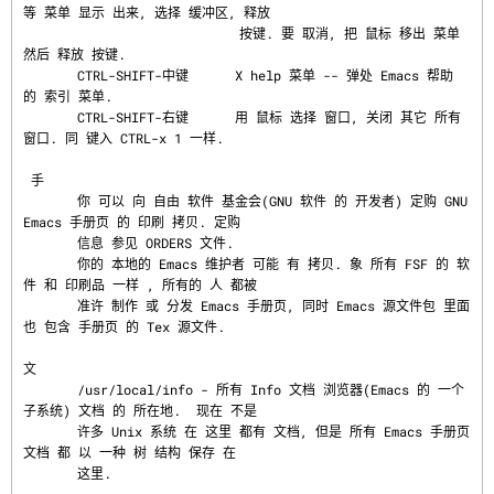
等 菜单 显示 出来, 选择 缓冲区, 释放

                            按键. 要 取消, 把 鼠标 移出 菜单 
然后 释放 按键.

       CTRL-SHIFT-中键      X help 菜单 -- 弹处 Emacs 帮助 
的 索引 菜单.

       CTRL-SHIFT-右键      用 鼠标 选择 窗口, 关闭 其它 所有 
窗口. 同 键入 CTRL-x 1 一样.

 手

       你 可以 向 自由 软件 基金会(GNU 软件 的 开发者) 定购 GNU 
Emacs 手册页 的 印刷 拷贝. 定购

       信息 参见 ORDERS 文件.

       你的 本地的 Emacs 维护者 可能 有 拷贝. 象 所有 FSF 的 软
件 和 印刷品 一样 , 所有的 人 都被

       准许 制作 或 分发 Emacs 手册页, 同时 Emacs 源文件包 里面 
也 包含 手册页 的 Tex 源文件.

文
       /usr/local/info - 所有 Info 文档 浏览器(Emacs 的 一个 
子系统) 文档 的 所在地.  现在 不是

       许多 Unix 系统 在 这里 都有 文档, 但是 所有 Emacs 手册页 
文档 都 以 一种 树 结构 保存 在

       这里.
