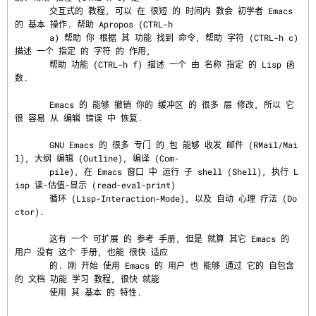
       交互式的 教程, 可以 在 很短 的 时间内 教会 初学者 Emacs 
的 基本 操作. 帮助 Apropos (CTRL-h

       a) 帮助 你 根据 其 功能 找到 命令, 帮助 字符 (CTRL-h c) 
描述 一个 指定 的 字符 的 作用,

       帮助 功能 (CTRL-h f) 描述 一个 由 名称 指定 的 Lisp 函
数.

       Emacs 的 能够 撤销 你的 缓冲区 的 很多 层 修改, 所以 它 
很 容易 从 编辑 错误 中 恢复.

       GNU Emacs 的 很多 专门 的 包 能够 收发 邮件 (RMail/Mai
l), 大纲 编辑 (Outline), 编译 (Com‐

       pile), 在 Emacs 窗口 中 运行 子 shell (Shell), 执行 L
isp 读-估值-显示 (read-eval-print)

       循环 (Lisp-Interaction-Mode), 以及 自动 心理 疗法 (Do
ctor).

       这有 一个 可扩展 的 参考 手册, 但是 就算 其它 Emacs 的 
用户 没有 这个 手册, 也能 很快 适应

       的. 刚 开始 使用 Emacs 的 用户 也 能够 通过 它的 自包含 
的 文档 功能 学习 教程, 很快 就能

       使用 其 基本 的 特性.
