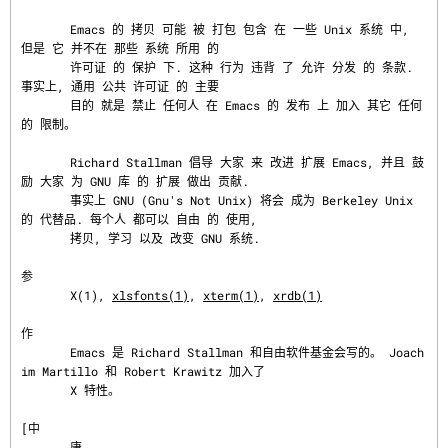
       Emacs 的 拷贝 可能 被 打包 包含 在 一些 Unix 系统 中, 
但是 它 并不在 那些 系统 所用 的

       许可证 的 保护 下. 这种 行为 违背 了 允许 分发 的 条款. 
事实上, 通用 公共 许可证 的 主要

       目的 就是 禁止 任何人 在 Emacs 的 发布 上 加入 其它 任何 
的 限制。

       Richard Stallman 倡导 大家 来 改进 扩展 Emacs, 并且 鼓
励 大家 为 GNU 库 的 扩展 做出 贡献.

       事实上 GNU (Gnu's Not Unix) 将会 成为 Berkeley Unix 
的 代替品. 每个人 都可以 自由 的 使用,

       拷贝, 学习 以及 改变 GNU 系统.

参
       X(1), 
xlsfonts(1)
, 
xterm(1)
, 
xrdb(1)
作
       Emacs 是 Richard Stallman 和自由软件基金会写的。 Joach
im Martillo 和 Robert Krawitz 加入了

       X 特性。

[中

       唐
