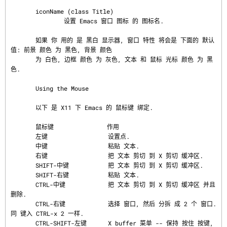
       iconName (class Title)

               设置 Emacs 窗口 图标 的 图标名.

       如果 你 用的 是 黑白 显示器, 窗口 特性 将会是 下面的 默认
值: 前景 颜色 为 黑色, 背景 颜色

       为 白色, 边框 颜色 为 灰色, 文本 和 鼠标 光标 颜色 为 黑
色.

       Using the Mouse

       以下 是 X11 下 Emacs 的 鼠标键 绑定.

       鼠标键               作用

       左键                 设置点.

       中键                 粘贴 文本.

       右键                 把 文本 剪切 到 X 剪切 缓冲区.

       SHIFT-中键           把 文本 剪切 到 X 剪切 缓冲区.

       SHIFT-右键           粘贴 文本.

       CTRL-中键            把 文本 剪切 到 X 剪切 缓冲区 并且 
删除.

       CTRL-右键            选择 窗口, 然后 分拆 成 2 个 窗口. 
同 键入 CTRL-x 2 一样.

       CTRL-SHIFT-左键      X buffer 菜单 -- 保持 按住 按键, 