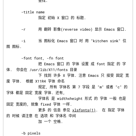
               查找.

       -title name

               指定 初始 X 窗口 的 标题.

       -r      用 翻转 影像(reverse video) 显示 Emacs 窗口.

       -i      当 图标化 Emacs 窗口 时 用 "kitchen sink" 位
图 图标.

       -font font, -fn font

               把 Emacs 窗口 的 字体 设置 成 font 指定 的 字
体.  你会在 /usr/lib/X11/fonts 目录

               下 找到 许多 X 字体. 注意 Emacs 只 接受 固定 宽
度 字体.  根据 X11R4 字体 命名

               规定, 所有 字体名 第 7 字段 是 "m" 或者 "c" 的 
字体 都是 固定 宽度 字体. 还有,

               字体名 是 widthxheight 形式 的 字体 一般 也是 
固定 宽度的, 就像 fixed 字体 一样.

               更多 的 信息 参见 
xlsfonts(1)
.  在 指定 字体 
的 时候 请注意 在 选项 和 字体名 中间

               加 一个 空格.

       -b pixels
