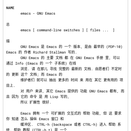
NAME
       emacs - GNU Emacs

总
       emacs [ command-line switches ] [ files ...  ]

描
       GNU Emacs 是 Emacs 的 一个 版本, 是由 最早的 (PDP-10) 
Emacs 的 作者 Richard Stallman 写的.

       GNU Emacs 的 主要 文档 都 在 GNU Emacs 手册 里, 可以 
通过 Info (Emacs 的 一个 子系统) 在线

       浏览. 请 在那儿 寻找 完整的 最新的 文档. 自愿者们 不定时 
的 更新 这个 文档; 而 Emacs 的

       维护者们 就可以 抽出 更多的 时间 来 用在 其它 更有用的 项
目上.

       对 用户 来讲, 其它 Emacs 提供的 功能 GNU Emacs 都有, 而
且 因为 它的 命令 是 用 Lisp 写的,

       所以 扩展性 很好.

       Emacs 拥有 一个 可扩展的 交互式的 帮助 功能, 但 这 要求 
你 知道 怎么 操纵 Emacs 窗口 和

       缓冲区.  CTRL-h (backspace 或者 CTRL-h) 进入 帮助 系
统. 帮助 教程 (CTRL-h t) 是 一个
