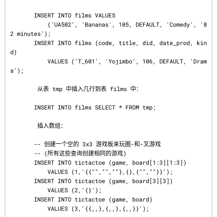
       INSERT INTO films VALUES

           ('UA502', 'Bananas', 105, DEFAULT, 'Comedy', '8
2 minutes');

       INSERT INTO films (code, title, did, date_prod, kin
d)

           VALUES ('T_601', 'Yojimbo', 106, DEFAULT, 'Dram
a');

        从表 tmp 中插入几行到表 films 中：

       INSERT INTO films SELECT * FROM tmp;

        插入数组：

       -- 创建一个空的 3x3 游戏板来玩圈-和-叉游戏

       -- (所有这些查询创建相同的游戏)

       INSERT INTO tictactoe (game, board[1:3][1:3])

           VALUES (1,'{{"","",""},{},{"",""}}');

       INSERT INTO tictactoe (game, board[3][3])

           VALUES (2,'{}');

       INSERT INTO tictactoe (game, board)

           VALUES (3,'{{,,},{,,},{,,}}');
