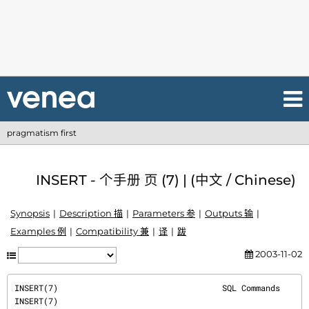
pragmatism first
INSERT - 个手册 页 (7) | (中文 / Chinese)
Synopsis
Description 描
Parameters 参
Outputs 输
Examples 例
Compatibility 兼
译
跋
2003-11-02
INSERT(7)                                  SQL Commands                                 
INSERT(7)
