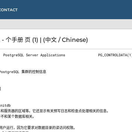
CONTACT
个手册 页 (1) | (中文 / Chinese)
  PostgreSQL Server Applications                PG_CONTROLDATA(1)