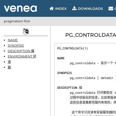
INDEX
DOWNLOADS
pragmatism first
PG_CONTROLDATA - 
NAME
SYNOPSIS
PG_CONTROLDATA(1)               
DESCRIPTION 描
ENVIRONMENT 环
NAME
译
       pg_controldata - 显示一个 PostgreSQL 集群的控制信息

跋
SYNOPSIS
       pg_controldata [ datadir ]

DESCRIPTION 描
       pg_controldata 打印那些在 initdb

       过程中初始化的信息，比如表版本和服务器的区域等。它还显示有关预写日志和检查点处理相关的信息。

       这些信息是集群范围内有效的，并不和某个数据库相关。

        这个命令只应该有安装服务器的用户运行，因为它要求对数据目录的读访问权限。
