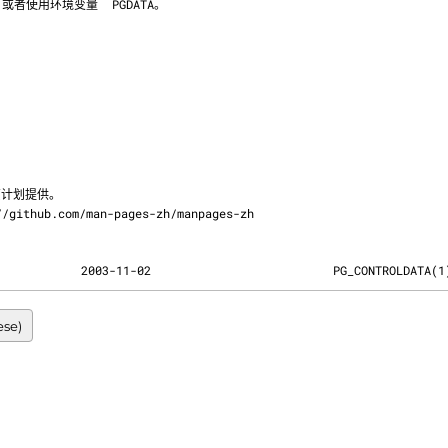
://github.com/man-pages-zh/manpages-zh
            2003-11-02                          PG_CONTROLDATA(1
ese)