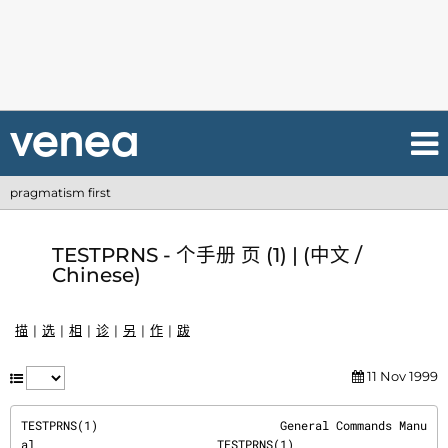
pragmatism first
TESTPRNS - 个手册 页 (1) | (中文 /
Chinese)
描
选
相
诊
另
作
跋
11 Nov 1999
TESTPRNS(1)                          General Commands Manu
al                          TESTPRNS(1)
