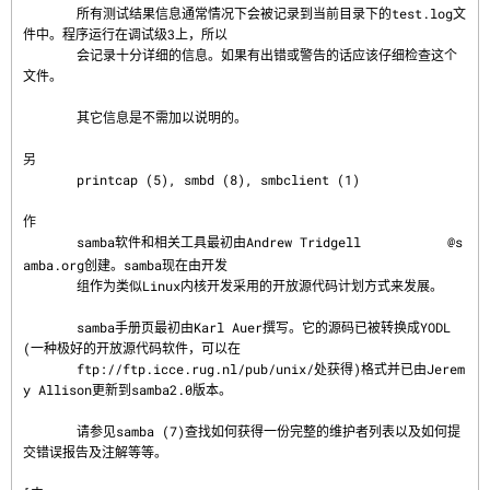
       所有测试结果信息通常情况下会被记录到当前目录下的test.log文
件中。程序运行在调试级3上，所以

       会记录十分详细的信息。如果有出错或警告的话应该仔细检查这个
文件。

       其它信息是不需加以说明的。

另
       printcap (5), smbd (8), smbclient (1)

作
       samba软件和相关工具最初由Andrew Tridgell 
@s
amba.org创建。samba现在由开发

       组作为类似Linux内核开发采用的开放源代码计划方式来发展。

       samba手册页最初由Karl Auer撰写。它的源码已被转换成YODL
(一种极好的开放源代码软件，可以在

       ftp://ftp.icce.rug.nl/pub/unix/处获得)格式并已由Jerem
y Allison更新到samba2.0版本。

       请参见samba (7)查找如何获得一份完整的维护者列表以及如何提
交错误报告及注解等等。
