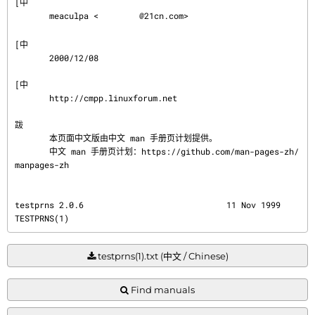
[中

       meaculpa <
@21cn.com>

[中

       2000/12/08

[中

       http://cmpp.linuxforum.net

跋
       本页面中文版由中文 man 手册页计划提供。

       中文 man 手册页计划：https://github.com/man-pages-zh/
manpages-zh
testprns 2.0.6                             11 Nov 1999                                
TESTPRNS(1)
testprns(1).txt (中文 / Chinese)
Find manuals